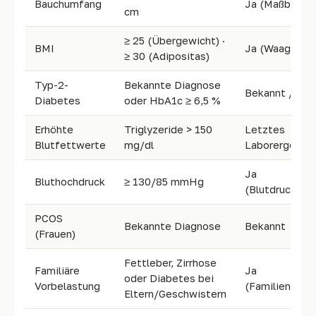
Bauchumfang
Ja (Maßband)
cm
≥ 25 (Übergewicht) ·
BMI
Ja (Waage + G
≥ 30 (Adipositas)
Typ-2-
Bekannte Diagnose
Bekannt / Arz
Diabetes
oder HbA1c ≥ 6,5 %
Erhöhte
Triglyzeride > 150
Letztes
Blutfettwerte
mg/dl
Laborergebnis
Ja
Bluthochdruck
≥ 130/85 mmHg
(Blutdruckmes
PCOS
Bekannte Diagnose
Bekannt
(Frauen)
Fettleber, Zirrhose
Familiäre
Ja
oder Diabetes bei
Vorbelastung
(Familienana
Eltern/Geschwistern