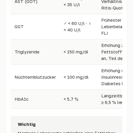
AST (GOT)
Verhältnis rele
< 35 U/l
Ritis-Quotient)
Frühester Mark
♂ < 60 U/l · ♀
GGT
Leberbelastung
< 40 U/l
FLI
Erhöhung zeigt
Triglyzeride
< 150 mg/dl
Fettstoffwech
an, Teil des FL
Erhöhung weist
Nüchternblutzucker
< 100 mg/dl
Insulinresisten
Diabetes hin
Langzeitblutzu
HbA1c
< 5,7 %
≥ 6,5 % liegt D
Wichtig