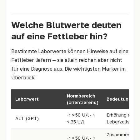
Welche Blutwerte deuten
auf eine Fettleber hin?
Bestimmte Laborwerte können Hinweise auf eine
Fettleber liefern — sie allein reichen aber nicht
für eine Diagnose aus. Die wichtigsten Marker im
Überblick:
Normbereich
Laborwert
Bedeutung bei
(orientierend)
♂ < 50 U/l · ♀
Erhöhung deute
ALT (GPT)
< 35 U/l
Leberzellschäd
Zusammen mit
♂ < 50 U/l · ♀