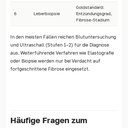
Goldstandard:
6
Leberbiopsie
Entzündungsgrad,
Sp
Fibrose-Stadium
In den meisten Fällen reichen Blutuntersuchung
und Ultraschall (Stufen 1–2) für die Diagnose
aus. Weiterführende Verfahren wie Elastografie
oder Biopsie werden nur bei Verdacht auf
fortgeschrittene Fibrose eingesetzt.
Mehr dazu: Fettleber-Diagnose im Detail — alle
Methoden erklärt
Häufige Fragen zum