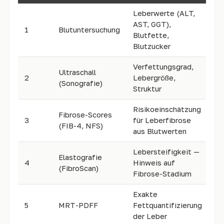
Leberwerte (ALT,
AST, GGT),
1
Blutuntersuchung
Ha
Blutfette,
Blutzucker
Verfettungsgrad,
Ultraschall
Ha
2
Lebergröße,
(Sonografie)
In
Struktur
Risikoeinschätzung
Fibrose-Scores
3
für Leberfibrose
Be
(FIB-4, NFS)
aus Blutwerten
Lebersteifigkeit —
Elastografie
4
Hinweis auf
Ga
(FibroScan)
Fibrose-Stadium
Exakte
5
MRT-PDFF
Fettquantifizierung
Ra
der Leber