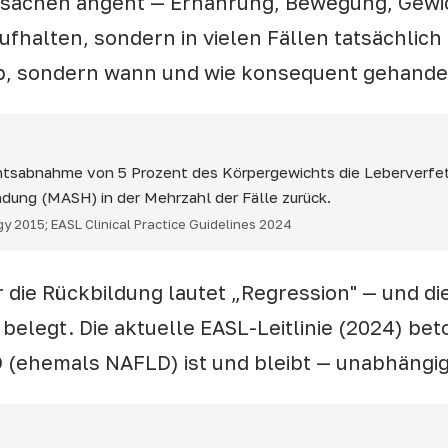
Ursachen angeht — Ernährung, Bewegung, Gewi
ufhalten, sondern in vielen Fällen tatsächlic
ob, sondern wann und wie konsequent gehandel
chtsabnahme von 5 Prozent des Körpergewichts die Leberverfet
dung (MASH) in der Mehrzahl der Fälle zurück.
y 2015; EASL Clinical Practice Guidelines 2024
r die Rückbildung lautet „Regression" — und di
 belegt. Die aktuelle EASL-Leitlinie (2024) be
LD (ehemals NAFLD) ist und bleibt — unabhängi